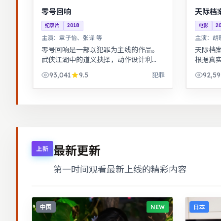
零号回响
天际档
纪录片
2018
电影
2
主演：
章子怡、张译 等
主演：
胡
零号回响是一部以犯罪为主线的作品。
天际档
武侠江湖中的道义抉择，动作设计利
根据真
落，意境悠远。武侠江湖中的道义抉
制而富
93,041
9.5
92,59
犯罪
择，动作设计利落，意境悠远。
择，动
最新更新
上新
第一时间观看最新上线的精彩内容
中国
NEW
日本