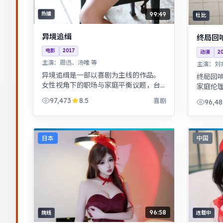
99:49
热播
杜比
异境追缉
终局回
电影
2017
动漫
2
主演：
周迅、汤唯 等
主演：
刘
异境追缉是一部以喜剧为主线的作品。
终局回
女性视角下的职场与家庭平衡议题，台
家庭伦
词犀利，共鸣感强。音乐与舞蹈推动剧
情感冲
97,473
8.5
喜剧
96,48
情，舞台感强，视听体验突出。
入社会
日本
中国
96:58
院线
连载中