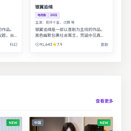
银翼追缉
电视剧
2021
主演：
易烊千玺、沈腾 等
的作品。
银翼追缉是一部以喜剧为主线的作品。
议题，台
黑色幽默包裹社会寓言，荒诞中见真
的心理战
实。悬疑氛围层层推进，线索拼图式叙
91,643
7.9
科幻
喜剧
度成熟。
事，结局出人意料。
查看更多
NEW
中国
NEW