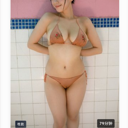
79分钟
杜比