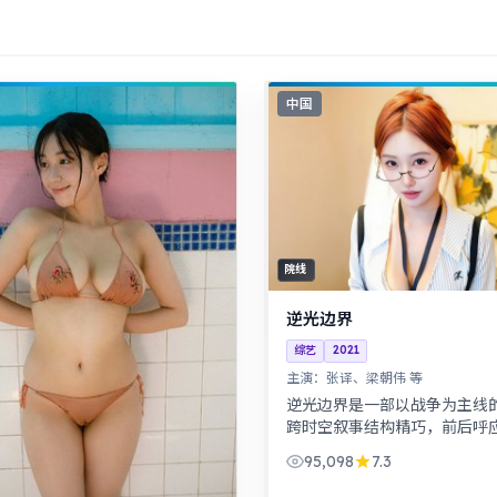
中国
院线
逆光边界
综艺
2021
主演：
张译、梁朝伟 等
逆光边界是一部以战争为主线
跨时空叙事结构精巧，前后呼
可发现更多细节。历史背景下
95,098
7.3
命运，细节考究，叙事沉稳。