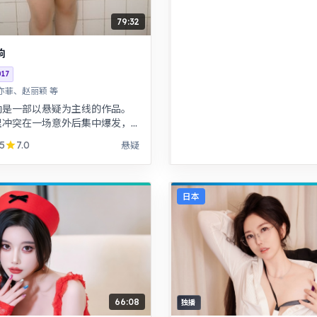
79:32
响
017
亦菲、赵丽颖 等
响是一部以悬疑为主线的作品。
理冲突在一场意外后集中爆发，
击力足。青春群像刻画校园与初
5
7.0
悬疑
的迷茫，细腻温暖。
日本
66:08
独播