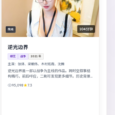
104分钟
院线
逆光边界
综艺
战争
2021
年
主演：
张译、梁朝伟、木村拓哉、沈腾
逆光边界是一部以战争为主线的作品。跨时空叙事结
构精巧，前后呼应，二刷可发现更多细节。历史背景
下的小人物命运，细节考究，叙事沉稳。
95,098
7.3