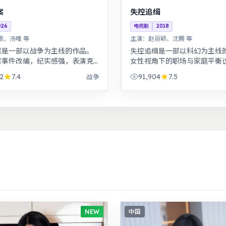
案
失控追缉
026
电视剧
2018
歌、汤唯 等
主演：
赵丽颖、沈腾 等
案是一部以战争为主线的作品。
失控追缉是一部以科幻为主线
实事件改编，纪实感强，表演克
女性视角下的职场与家庭平衡
有张力。武侠江湖中的道义抉
词犀利，共鸣感强。警匪对峙
2
7.4
91,904
7.5
战争
作设计利落，意境悠远。
戏份突出，节奏紧凑，场面调
NEW
中国