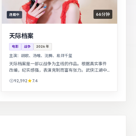
66分钟
连载中
天际档案
电影
战争
2026
年
主演：
胡歌、汤唯、沈腾、易烊千玺
天际档案是一部以战争为主线的作品。根据真实事件
改编，纪实感强，表演克制而富有张力。武侠江湖中
的道义抉择，动作设计利落，意境悠远。
92,592
7.4