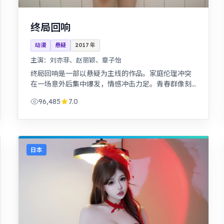
终局回响
动漫
悬疑
2017
年
主演：
刘亦菲、赵丽颖、章子怡
终局回响是一部以悬疑为主线的作品。家庭伦理冲突
在一场意外后集中爆发，情感冲击力足。青春群像刻
画校园与初入社会的迷茫，细腻温暖。
96,485
7.0
日本