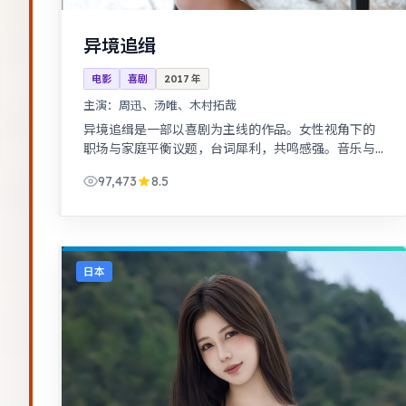
异境追缉
电影
喜剧
2017
年
主演：
周迅、汤唯、木村拓哉
异境追缉是一部以喜剧为主线的作品。女性视角下的
职场与家庭平衡议题，台词犀利，共鸣感强。音乐与
舞蹈推动剧情，舞台感强，视听体验突出。
97,473
8.5
日本