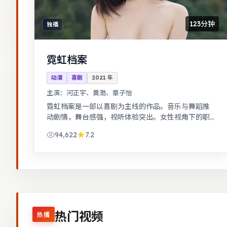
123分钟
独播
霓虹档案
动漫
喜剧
2021
年
主演：
河正宇、黄渤、章子怡
霓虹档案是一部以喜剧为主线的作品。音乐与舞蹈推
动剧情，舞台感强，视听体验突出。女性视角下的职
场与家庭平衡议题，台词犀利，共鸣感强。
94,622
7.2
热门视频
热播