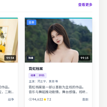
查看更多
日本
99:54
99:15
独播
霓虹档案
动漫
2021
主演：
河正宇、黄渤 等
的作品。
霓虹档案是一部以喜剧为主线的作品。
应，二刷
音乐与舞蹈推动剧情，舞台感强，视听
的小人物
体验突出。女性视角下的职场与家庭平
94,622
7.2
战争
喜剧
衡议题，台词犀利，共鸣感强。